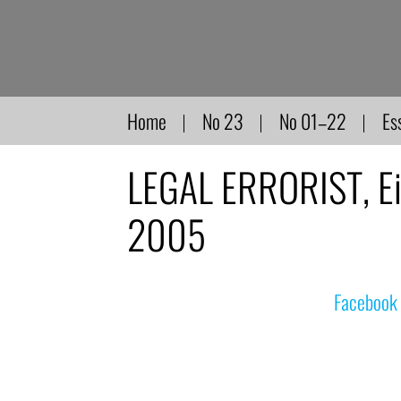
Direkt
zum
Inhalt
Home
No 23
No 01–22
Es
LEGAL ERRORIST, Ein
2005
© nachdemfilm 1999–2022 |
Facebook