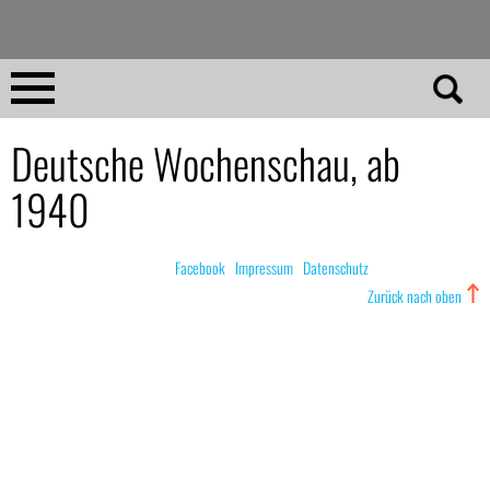
Direkt
zum
Inhalt
Home
Deutsche Wochenschau, ab
1940
No 23
No 01–22
© nachdemfilm 1999–2022 |
Facebook
|
Impressum
|
Datenschutz
Zurück nach oben
Essays
Reviews
Archiv