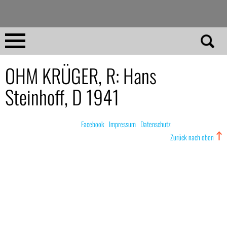
Direkt
zum
Inhalt
Home
OHM KRÜGER, R: Hans
Steinhoff, D 1941
No 23
No 01–22
© nachdemfilm 1999–2022 |
Facebook
|
Impressum
|
Datenschutz
Zurück nach oben
Essays
Reviews
Archiv