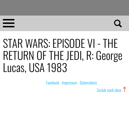
Direkt
zum
Inhalt
Home
STAR WARS: EPISODE VI - THE
RETURN OF THE JEDI, R: George
No 23
Lucas, USA 1983
No 01–22
© nachdemfilm 1999–2022 |
Facebook
|
Impressum
|
Datenschutz
Essays
Zurück nach oben
Reviews
Archiv