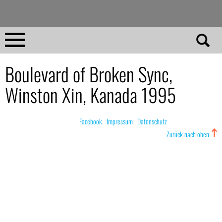
Direkt
zum
Inhalt
Home
Boulevard of Broken Sync,
Winston Xin, Kanada 1995
No 23
No 01–22
© nachdemfilm 1999–2022 |
Facebook
|
Impressum
|
Datenschutz
Zurück nach oben
Essays
Reviews
Archiv