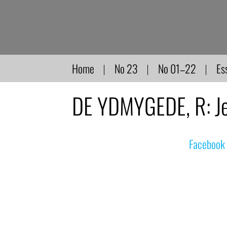
Direkt
zum
Inhalt
Home
No 23
No 01–22
Es
DE YDMYGEDE, R: Je
© nachdemfilm 1999–2022 |
Facebook