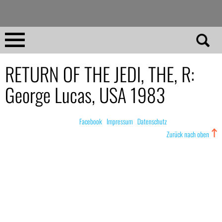
Direkt
zum
Inhalt
Home
RETURN OF THE JEDI, THE, R:
George Lucas, USA 1983
No 23
No 01–22
© nachdemfilm 1999–2022 |
Facebook
|
Impressum
|
Datenschutz
Zurück nach oben
Essays
Reviews
Archiv