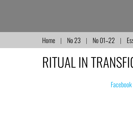
Direkt
zum
Inhalt
Home
No 23
No 01–22
Es
RITUAL IN TRANSFI
© nachdemfilm 1999–2022 |
Facebook