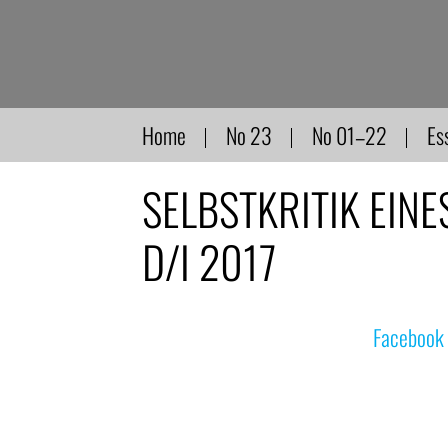
Direkt
zum
Inhalt
Home
No 23
No 01–22
Es
SELBSTKRITIK EINE
D/I 2017
© nachdemfilm 1999–2022 |
Facebook