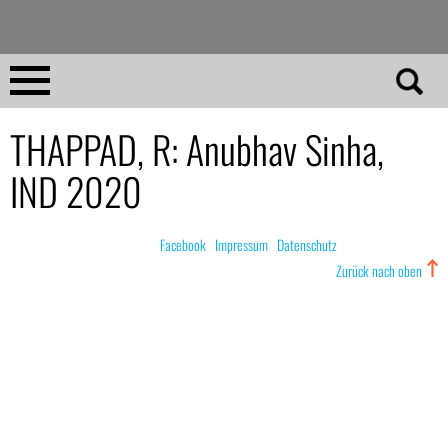
Direkt
zum
Inhalt
Home
THAPPAD, R: Anubhav Sinha,
IND 2020
No 23
No 01–22
© nachdemfilm 1999–2022 |
Facebook
|
Impressum
|
Datenschutz
Zurück nach oben
Essays
Reviews
Archiv