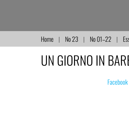
Direkt
zum
Inhalt
Home
No 23
No 01–22
Es
UN GIORNO IN BARBAR
© nachdemfilm 1999–2022 |
Facebook