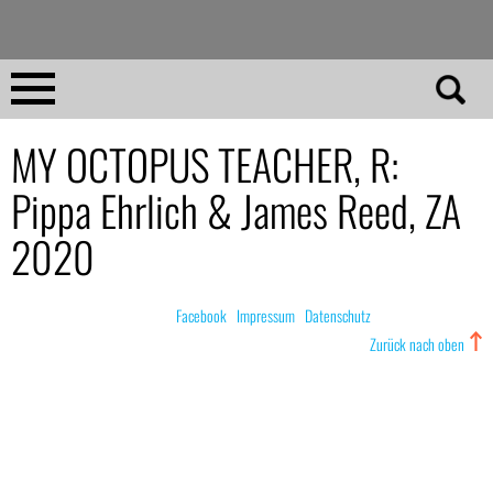
Direkt
zum
Inhalt
Home
MY OCTOPUS TEACHER, R:
Pippa Ehrlich & James Reed, ZA
No 23
2020
No 01–22
© nachdemfilm 1999–2022 |
Facebook
|
Impressum
|
Datenschutz
Essays
Zurück nach oben
Reviews
Archiv