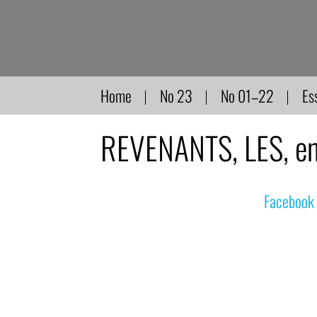
Direkt
zum
Inhalt
Home
No 23
No 01–22
Es
REVENANTS, LES, en
© nachdemfilm 1999–2022 |
Facebook