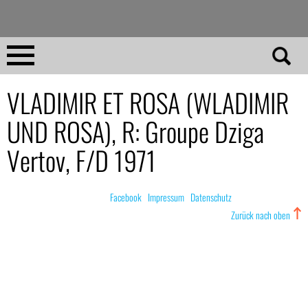
Direkt
zum
Inhalt
Home
VLADIMIR ET ROSA (WLADIMIR
UND ROSA), R: Groupe Dziga
No 23
Vertov, F/D 1971
No 01–22
© nachdemfilm 1999–2022 |
Facebook
|
Impressum
|
Datenschutz
Essays
Zurück nach oben
Reviews
Archiv