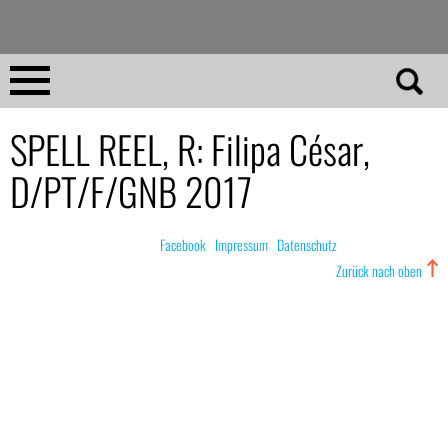
Direkt
zum
Inhalt
Home
SPELL REEL, R: Filipa César,
D/PT/F/GNB 2017
No 23
No 01–22
© nachdemfilm 1999–2022 |
Facebook
|
Impressum
|
Datenschutz
Zurück nach oben
Essays
Reviews
Archiv