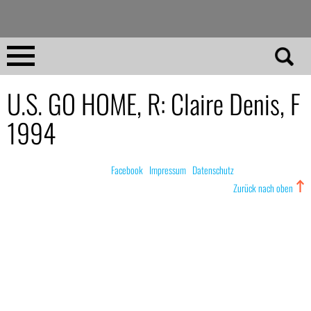
Direkt
zum
Inhalt
Home
U.S. GO HOME, R: Claire Denis, F
1994
No 23
No 01–22
© nachdemfilm 1999–2022 |
Facebook
|
Impressum
|
Datenschutz
Zurück nach oben
Essays
Reviews
Archiv