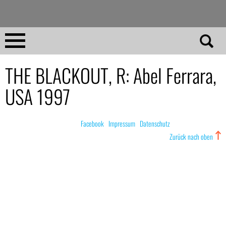
Direkt
zum
Inhalt
Home
THE BLACKOUT, R: Abel Ferrara,
USA 1997
No 23
No 01–22
© nachdemfilm 1999–2022 |
Facebook
|
Impressum
|
Datenschutz
Zurück nach oben
Essays
Reviews
Archiv