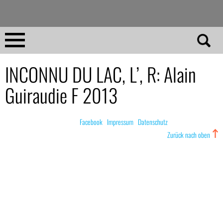
Direkt
zum
Inhalt
Home
INCONNU DU LAC, L’, R: Alain
Guiraudie F 2013
No 23
No 01–22
© nachdemfilm 1999–2022 |
Facebook
|
Impressum
|
Datenschutz
Zurück nach oben
Essays
Reviews
Archiv