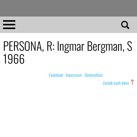
Direkt
zum
Inhalt
Home
PERSONA, R: Ingmar Bergman, S
1966
No 23
No 01–22
© nachdemfilm 1999–2022 |
Facebook
|
Impressum
|
Datenschutz
Zurück nach oben
Essays
Reviews
Archiv