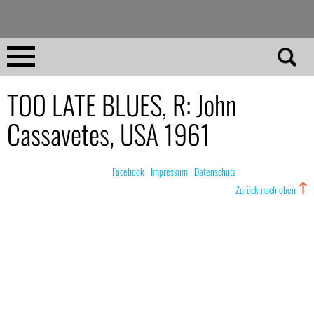
Direkt
zum
Inhalt
Home
TOO LATE BLUES, R: John
Cassavetes, USA 1961
No 23
No 01–22
© nachdemfilm 1999–2022 |
Facebook
|
Impressum
|
Datenschutz
Zurück nach oben
Essays
Reviews
Archiv