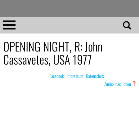
Direkt
zum
Inhalt
Home
OPENING NIGHT, R: John
Cassavetes, USA 1977
No 23
No 01–22
© nachdemfilm 1999–2022 |
Facebook
|
Impressum
|
Datenschutz
Zurück nach oben
Essays
Reviews
Archiv