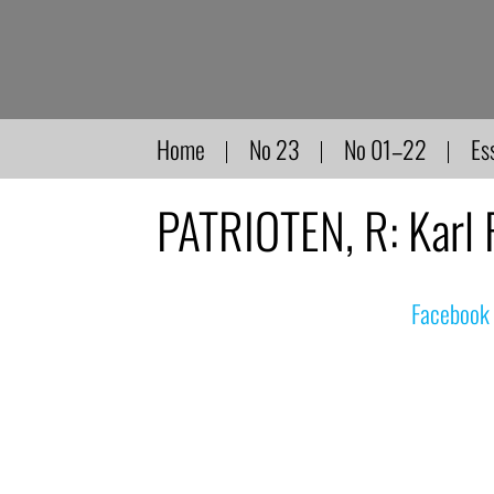
Direkt
zum
Inhalt
Home
No 23
No 01–22
Es
PATRIOTEN, R: Karl 
© nachdemfilm 1999–2022 |
Facebook