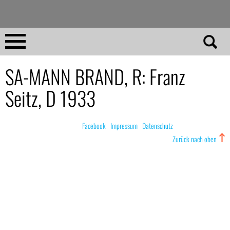
Direkt
zum
Inhalt
Home
SA-MANN BRAND, R: Franz
Seitz, D 1933
No 23
No 01–22
© nachdemfilm 1999–2022 |
Facebook
|
Impressum
|
Datenschutz
Zurück nach oben
Essays
Reviews
Archiv