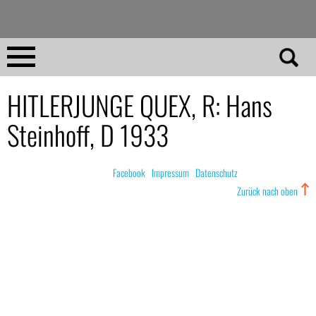
Direkt
zum
Inhalt
Home
HITLERJUNGE QUEX, R: Hans
Steinhoff, D 1933
No 23
No 01–22
© nachdemfilm 1999–2022 |
Facebook
|
Impressum
|
Datenschutz
Zurück nach oben
Essays
Reviews
Archiv