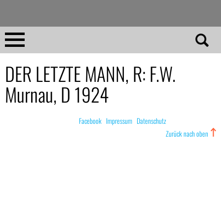
Direkt
zum
Inhalt
Home
DER LETZTE MANN, R: F.W.
Murnau, D 1924
No 23
No 01–22
© nachdemfilm 1999–2022 |
Facebook
|
Impressum
|
Datenschutz
Zurück nach oben
Essays
Reviews
Archiv