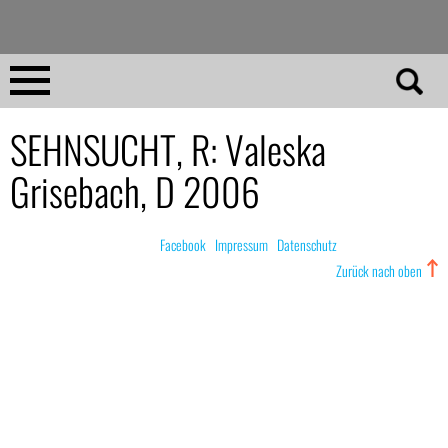
Direkt
zum
Inhalt
Home
SEHNSUCHT, R: Valeska
Grisebach, D 2006
No 23
No 01–22
© nachdemfilm 1999–2022 |
Facebook
|
Impressum
|
Datenschutz
Zurück nach oben
Essays
Reviews
Archiv