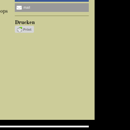
mail
hops
Drucken