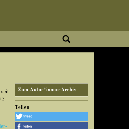
Zum Autor*innen-Archiv
 seit
og
Teilen
tweet
der-
teilen