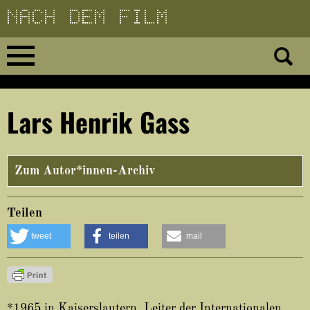
Direkt
zum
Inhalt
Home
Lars Henrik Gass
No 23
No 01–22
Zum Autor*innen-Archiv
Essays
Teilen
tweet
teilen
mail
Reviews
Archiv
*1965 in Kaiserslautern, Leiter der Internationalen