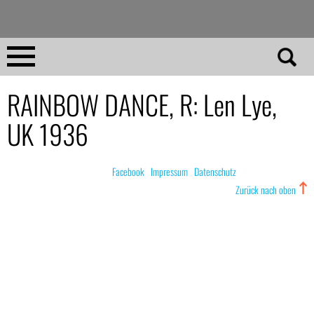
Direkt
zum
Inhalt
Home
RAINBOW DANCE, R: Len Lye,
UK 1936
No 23
No 01–22
© nachdemfilm 1999–2022 |
Facebook
|
Impressum
|
Datenschutz
Zurück nach oben
Essays
Reviews
Archiv