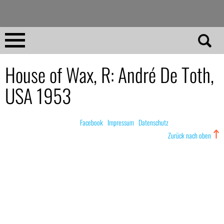
Direkt
zum
Inhalt
Home
House of Wax, R: André De Toth,
USA 1953
No 23
No 01–22
© nachdemfilm 1999–2022 |
Facebook
|
Impressum
|
Datenschutz
Zurück nach oben
Essays
Reviews
Archiv