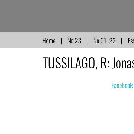
Direkt
zum
Inhalt
Home
No 23
No 01–22
Es
TUSSILAGO, R: Jonas
© nachdemfilm 1999–2022 |
Facebook