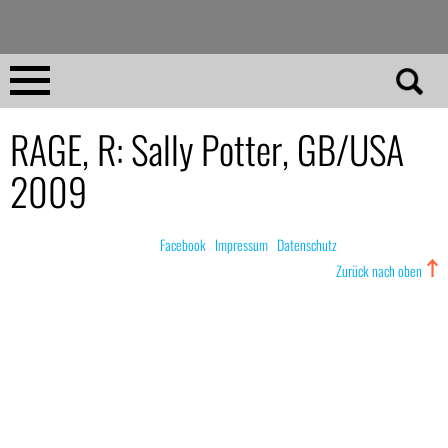
Direkt
zum
Inhalt
Home
RAGE, R: Sally Potter, GB/USA
2009
No 23
No 01–22
© nachdemfilm 1999–2022 |
Facebook
|
Impressum
|
Datenschutz
Zurück nach oben
Essays
Reviews
Archiv