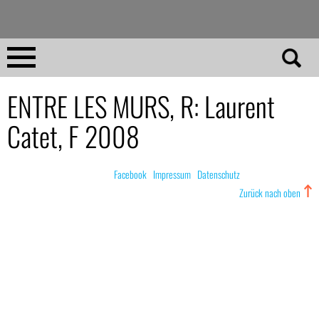
Direkt
zum
Inhalt
Home
ENTRE LES MURS, R: Laurent
Catet, F 2008
No 23
No 01–22
© nachdemfilm 1999–2022 |
Facebook
|
Impressum
|
Datenschutz
Zurück nach oben
Essays
Reviews
Archiv