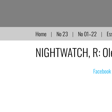
Direkt
zum
Inhalt
Home
No 23
No 01–22
Es
NIGHTWATCH, R: Ol
© nachdemfilm 1999–2022 |
Facebook