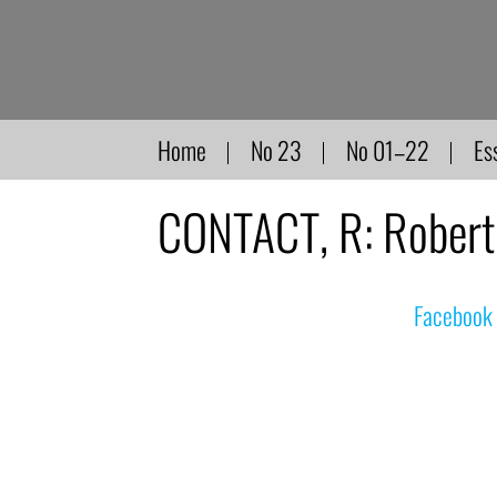
Direkt
zum
Inhalt
Home
No 23
No 01–22
Es
CONTACT, R: Robert
© nachdemfilm 1999–2022 |
Facebook