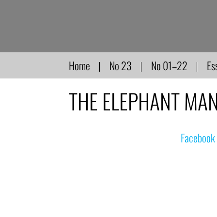
Direkt
zum
Inhalt
Home
No 23
No 01–22
Es
THE ELEPHANT MAN,
© nachdemfilm 1999–2022 |
Facebook