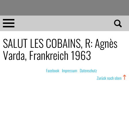
Direkt
zum
Inhalt
Home
SALUT LES COBAINS, R: Agnès
Varda, Frankreich 1963
No 23
No 01–22
© nachdemfilm 1999–2022 |
Facebook
|
Impressum
|
Datenschutz
Zurück nach oben
Essays
Reviews
Archiv