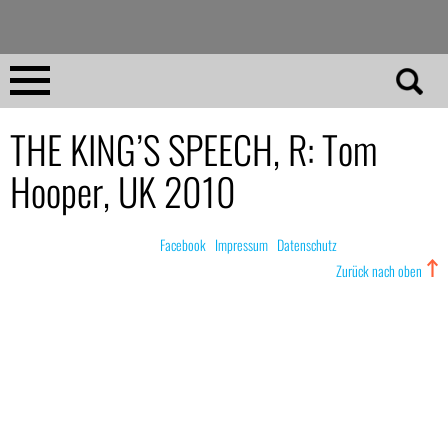
Direkt
zum
Inhalt
Home
THE KING’S SPEECH, R: Tom
Hooper, UK 2010
No 23
No 01–22
© nachdemfilm 1999–2022 |
Facebook
|
Impressum
|
Datenschutz
Zurück nach oben
Essays
Reviews
Archiv