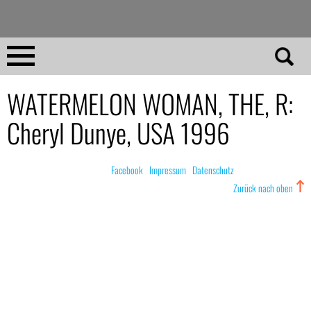
Direkt
zum
Inhalt
Home
WATERMELON WOMAN, THE, R:
Cheryl Dunye, USA 1996
No 23
No 01–22
© nachdemfilm 1999–2022 |
Facebook
|
Impressum
|
Datenschutz
Zurück nach oben
Essays
Reviews
Archiv