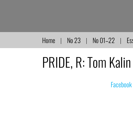
Direkt
zum
Inhalt
Home
No 23
No 01–22
Es
PRIDE, R: Tom Kalin
© nachdemfilm 1999–2022 |
Facebook