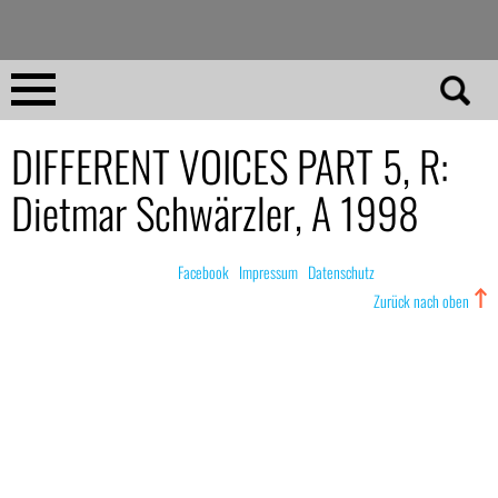
Direkt
zum
Inhalt
Home
DIFFERENT VOICES PART 5, R:
Dietmar Schwärzler, A 1998
No 23
No 01–22
© nachdemfilm 1999–2022 |
Facebook
|
Impressum
|
Datenschutz
Zurück nach oben
Essays
Reviews
Archiv