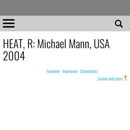
Direkt
zum
Inhalt
Home
HEAT, R: Michael Mann, USA
2004
No 23
No 01–22
© nachdemfilm 1999–2022 |
Facebook
|
Impressum
|
Datenschutz
Zurück nach oben
Essays
Reviews
Archiv