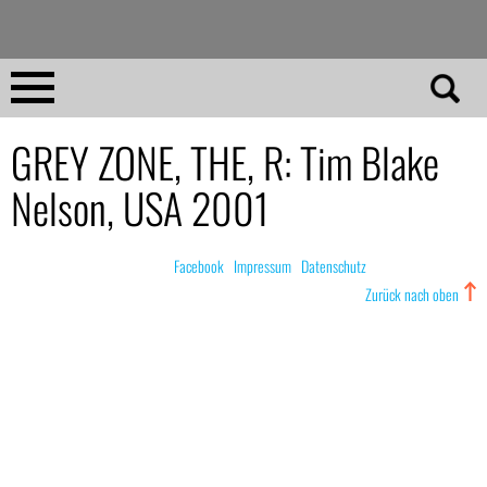
Direkt
zum
Inhalt
Home
GREY ZONE, THE, R: Tim Blake
Nelson, USA 2001
No 23
No 01–22
© nachdemfilm 1999–2022 |
Facebook
|
Impressum
|
Datenschutz
Zurück nach oben
Essays
Reviews
Archiv