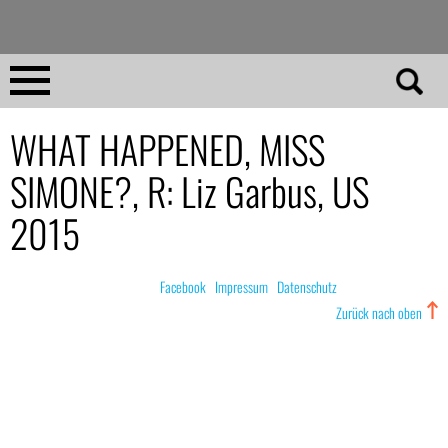
Direkt
zum
Inhalt
Home
WHAT HAPPENED, MISS
SIMONE?, R: Liz Garbus, US
No 23
2015
No 01–22
© nachdemfilm 1999–2022 |
Facebook
|
Impressum
|
Datenschutz
Essays
Zurück nach oben
Reviews
Archiv