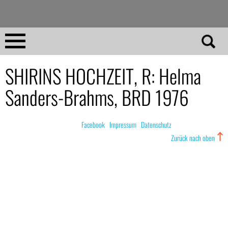
Direkt
zum
Inhalt
Home
SHIRINS HOCHZEIT, R: Helma
Sanders-Brahms, BRD 1976
No 23
No 01–22
© nachdemfilm 1999–2022 |
Facebook
|
Impressum
|
Datenschutz
Zurück nach oben
Essays
Reviews
Archiv