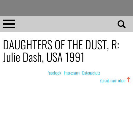
Direkt
zum
Inhalt
Home
DAUGHTERS OF THE DUST, R:
Julie Dash, USA 1991
No 23
No 01–22
© nachdemfilm 1999–2022 |
Facebook
|
Impressum
|
Datenschutz
Zurück nach oben
Essays
Reviews
Archiv