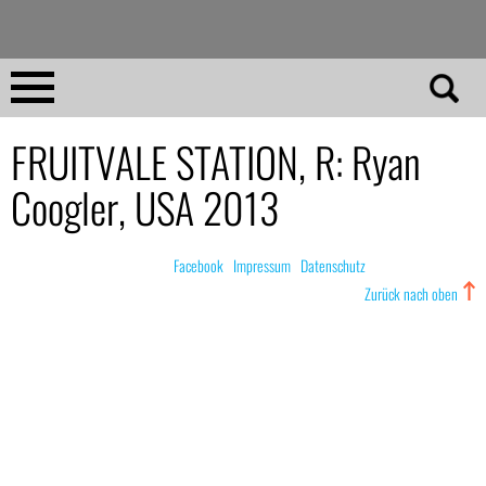
Direkt
zum
Inhalt
Home
FRUITVALE STATION, R: Ryan
Coogler, USA 2013
No 23
No 01–22
© nachdemfilm 1999–2022 |
Facebook
|
Impressum
|
Datenschutz
Zurück nach oben
Essays
Reviews
Archiv