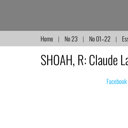
Direkt
zum
Inhalt
Home
No 23
No 01–22
Es
SHOAH, R: Claude L
© nachdemfilm 1999–2022 |
Facebook