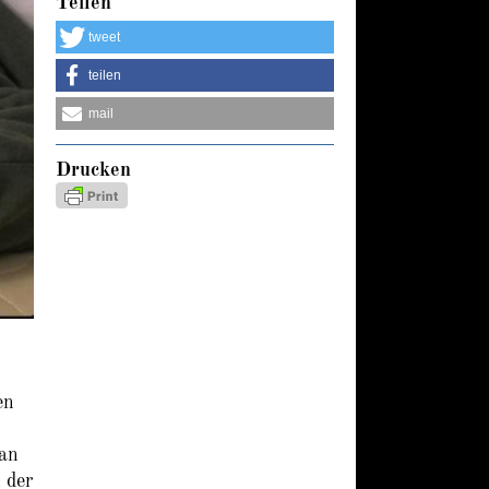
Teilen
tweet
teilen
mail
Drucken
en
man
 der