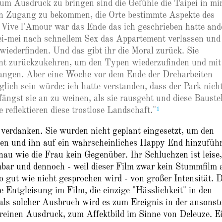
zum Ausdruck zu bringen sind die Gefühle die Taipei in mi
en Zugang zu bekommen, die Orte bestimmte Aspekte des
Vive l'Amour war das Ende das ich geschrieben hatte and
ei-mei nach schnellem Sex das Appartement verlassen und
wiederfinden. Und das gibt ihr die Moral zurück. Sie
ent zurückzukehren, um den Typen wiederzufinden und mit
fangen. Aber eine Woche vor dem Ende der Dreharbeiten
lich sein würde: ich hatte verstanden, dass der Park nich
 fängst sie an zu weinen, als sie rausgeht und diese Baustel
1
 reflektieren diese trostlose Landschaft."
 verdanken. Sie wurden nicht geplant eingesetzt, um den
den und ihn auf ein wahrscheinliches Happy End hinzufüh
nau wie die Frau kein Gegenüber. Ihr Schluchzen ist leise,
bar und dennoch - weil dieser Film zwar kein Stummfilm 
o gut wie nicht gesprochen wird - von großer Intensität. 
ge Entgleisung im Film, die einzige "Hässlichkeit" in den
als solcher Ausbruch wird es zum Ereignis in der ansonst
 reinen Ausdruck, zum Affektbild im Sinne von Deleuze. E