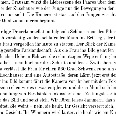
äumen. Grausam wirkt die Liebesszene des Paares über dem
cher der Zuschauer wie der Junge nur die Bewegungen der
tes aus sieht. Die Kamera ist starr auf den Jungen gericht
 Qual zu onanieren beginnt.
ürdige Dreierkonstellation folgende Schlussszene des Film
ch vorsichtig zu dem schlafenden Mann ins Bett legt, der 
 Frau vergeblich ihr Auto zu starten. Der Blick der Kame
rtiggestellte Parklandschaft. Als die Frau ins Bild gelaufen
 gleicher Höhe in Echtzeit die schmutzigen Wege entlang lä
bel – man hört nur ihre Schritte und leises Zwitschern 
ra verlässt die Frau für einen 360 Grad Schwenk rund um 
Hochhäuser und eine Autostraße, deren Lärm jetzt erst de
r ins Bild kommt fährt die Kamera vor ihr her mit dem Fo
am sehen wir es etwas entgleiten und ihren Mund sich lei
sammlung von Parkbänken fokussiert einen Zeitungsleser 
n das Bild und setzt sich. Wir hören leises Jammern, das 
et. Sie weint – nein, sie heult. Ihr Gesicht verzerrt sich, 
ins Gesicht. Ihr Wimmern wird lauter, sie heult wie ein Ki