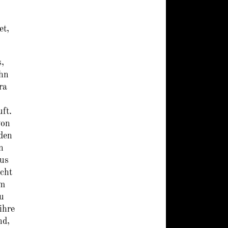
et,
s,
ihn
ra
uft.
von
den
n
kus
cht
im
zu
ihre
nd,