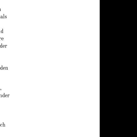
m
 als
nd
re
der
s
 den
,
nder
ich