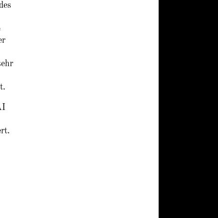
des
e
er
sehr
t.
AI
rt.