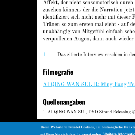
Affekt, der nicht sensomotorisch durch
zusehen können, der die Narration jetzt
identifiziert sich nicht mehr mit dieser
Tränen so zum ersten mal sieht - auf 
unabhängig von Mitgefühl einfach sehe
verquollenen Augen, dann auch wieder
1
Das zitierte Interview erschien in 
Filmografie
AI QING WAN SUI, R: Ming-liang Tsa
Quellenangaben
AI QING WAN SUI, DVD Strand Releasing © or
Diese Website verwendet Cookies, um bestmögliche Funkti
© nachdemfilm 1999–2022 |
Facebook
Weitere Informati
erklären Sie sich damit einverstanden.