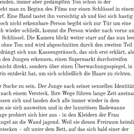
renden, immer aber gedämpften Ton schon in der
ieht man zu Beginn des Films nur einen Schlüssel in eine
rf. Eine Hand tastet ihn vorsichtig ab und löst sich hastig
och nicht erkennbare Person begibt sich zur Tür um eine
ich wieder schließt, kommt die Person wieder nach vorne u
Schlüssel. Die Kamera blickt weiter starr auf das nun lee
e ohne Ton und wird abgeschnitten durch den zweiten Teil 
drängt sich nun Kassengeräusch, das sich erst erklärt, al
ls den Jungen erkennen, einen Supermarkt durchstreifen
 nicht direkt, sondern über einen Überwachungsspiegel, in
rin entdeckt hat, um sich schließlich die Haare zu richten.
r Suche zu sein. Der Junge nach seiner sexuellen Identität
 nach einem Versteck. Ihre Wege führen lange Zeit aneina
passen sich und landen doch alle immer wieder in dem
m sie sich ausweiten und in der luxuriösen Badewanne
e probiert sich hier aus - in den Kleidern der Frau
ugel an die Wand jagend. Weil sie diesen Freiraum heiml
stecken – oft unter dem Bett, auf das sich bald einer der