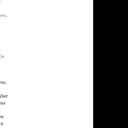
r
ers.
t
le
ren.
aber
Das
en
in