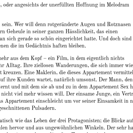
t, oder angesichts der unerfüllten Hoffnung im Melodram
on sein. Wer will denn rotgeränderte Augen und Rotznasen
rn Geheule in seiner ganzen Hässlichkeit, das einen
an sich gerade so schön eingerichtet hatte. Und doch sind
nen die im Gedächtnis haften bleiben.
mehr aus dem Kopf – ein Film, in dem eigentlich nichts
ihr Alltag. Ihre ziellosen Wanderungen, die sich immer wi
t kreuzen. Eine Maklerin, die dieses Appartement vermitte
uf ihre Kunden wartet, natürlich umsonst. Der Mann, den
rnt und mit dem sie ab und zu in dem Appartement Sex h
b nicht viel mehr wissen will. Der einsame Junge, ein Vertr
das Appartement einschleicht um vor seiner Einsamkeit in 
fgeschnittenen Pulsadern.
tatisch wie das Leben der drei Protagonisten; die Blicke auf
Säulen hervor und aus ungewöhnlichen Winkeln. Der sehr ha