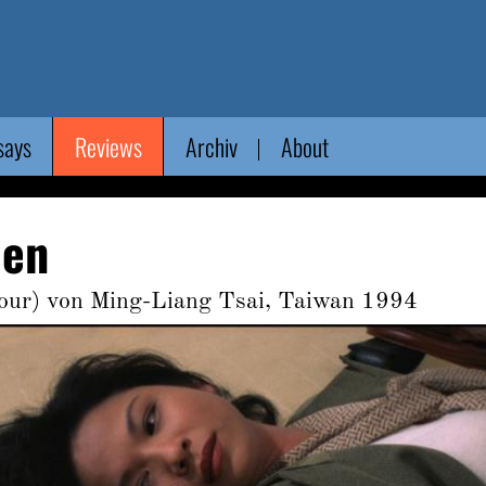
says
Reviews
Archiv
About
len
ur) von Ming-Liang Tsai, Taiwan 1994