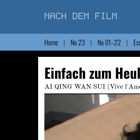
Direkt
zum
Inhalt
Home
No 23
No 01–22
Es
Einfach zum Heu
AI QING WAN SUI (Vive l'Amo