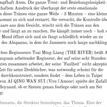
krampfhaft Atem. Die ganze Trost- und Beziehungslosigkeit 
zhaftem Ausdruck der überhaupt der erste emotionale
 diese Tränen eine ganze Weile – 3 Minuten – eine klein
kommt zu sich und erstarrt. Sie versucht, die Kontrolle üb
 Haare aus dem Gesicht, wischt sich die Tränen aus den
e und fängt an zu rauchen. Sie kämpft immer noch – holt 
r Mund öffnet sich und sie fängt schließlich wieder an zu
 des Abspanns, in dem ihr Jammern noch lange nachkling
schen Regissseurs Tsai Ming-Liang (THE RIVER) heißt 
gsam arbeitender Regisseur, der auf seine acht Stunden
en zusammen arbeitet, der seine "Faulheit" nicht akzeptie
eit für seine Drehbücher, was notwendig scheint für die
ur durchkonstruiert, sondern findet – dem Leben in Taipei
e von AI QING WAN SUI (Vive l'Amour) spielte der Zufall
 Reynaud, ob er Szenen genau festlege oder noch am Set
g:
 Szenario, die Struktur festzulegen, das Thema. Eine der