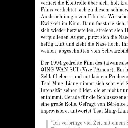
verliert die Kontrolle über sich, holt 
Films verdichtet sich zu diesem schmer
Ausbruch im ganzen Film ist. Wir sehen
Ewigkeit im Kino. Dann fasst sie sich, 
sich wieder herzustellen, streicht sich
verquollenen Augen, putzt sich die Nas
heftig Luft und zieht die Nase hoch. Ih
weinen, abgeschnitten vom Schwarzbild
Der 1994 gedrehte Film des taiwanesi
QING WAN SUI (Vive l'Amour). Ein lan
Schlaf beharrt und mit keinem Produzent
Tsai Ming-Liang nimmt sich sehr viel Z
Intensität seiner Bilder, die er nicht n
entnimmt. Gerade für die Schlussszen
eine große Rolle. Gefragt von Bérénice
improvisiere, antwortet Tsai Ming-Lian
"Ich verbringe viel Zeit mit einem