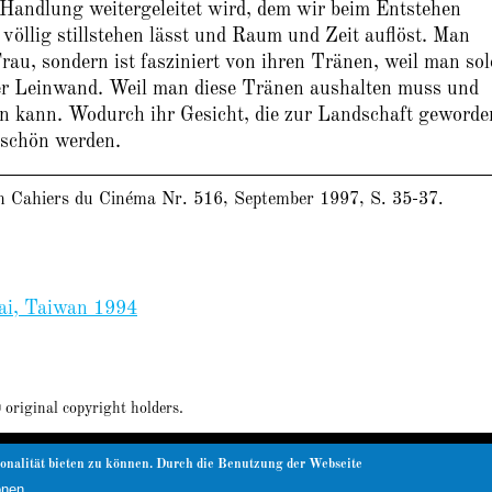
 Handlung weitergeleitet wird, dem wir beim Entstehen
 völlig stillstehen lässt und Raum und Zeit auflöst. Man
 Frau, sondern ist fasziniert von ihren Tränen, weil man so
der Leinwand. Weil man diese Tränen aushalten muss und
n kann. Wodurch ihr Gesicht, die zur Landschaft geword
 schön werden.
den Cahiers du Cinéma Nr. 516, September 1997, S. 35-37.
i, Taiwan 1994
iginal copyright holders.
onalität bieten zu können. Durch die Benutzung der Webseite
|
Impressum
|
Datenschutz
onen