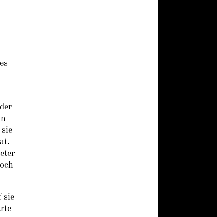
 es
eder
ln
 sie
at.
eter
noch
 sie
rte