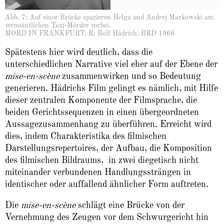
Abb. 7: Auf einer Brücke spazieren Helga und Andrej Markowski am
vermeintlichen Taxi-Mörder vorbei.
MORD IN FRANKFURT, R: Rolf Hädrich, BRD 1968
Spätestens hier wird deutlich, dass die
unterschiedlichen Narrative viel eher auf der Ebene der
mise-en-scène
zusammenwirken und so Bedeutung
generieren. Hädrichs Film gelingt es nämlich, mit Hilfe
dieser zentralen Komponente der Filmsprache, die
beiden Gerichtssequenzen in einen übergeordneten
Aussagezusammenhang zu überführen. Erreicht wird
dies, indem Charakteristika des filmischen
Darstellungsrepertoires, der Aufbau, die Komposition
des filmischen Bildraums, in zwei diegetisch nicht
miteinander verbundenen Handlungssträngen in
identischer oder auffallend ähnlicher Form auftreten.
Die
mise-en-scène
schlägt eine Brücke von der
Vernehmung des Zeugen vor dem Schwurgericht hin