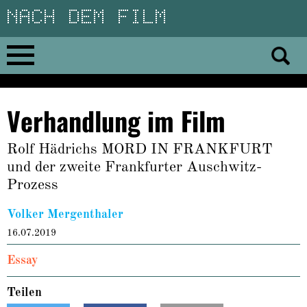
Direkt
zum
Inhalt
Home
Verhandlung im Film
No 23
Rolf Hädrichs MORD IN FRANKFURT
No 01–22
und der zweite Frankfurter Auschwitz-
Prozess
Essays
Volker Mergenthaler
16.07.2019
Reviews
Essay
Archiv
Teilen