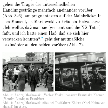
gehen die Träger der unterschiedlichen
Handlungsstränge mehrfach aneinander vorüber
(Abb. 3-6), am prägnantesten auf der Mainbrücke: In
dem Moment, da Markowski zu Fräulein Helga sagt:
„Ich wollte, daß man sie [gemeint sind die NS-Täter]
faßt, und ich hatte einen Haß, daß sie sich hier
2
verstecken konnten“,
geht der mutmaßliche
Taximörder an den beiden vorüber (Abb. 7).
Abb. 3: Andrej Markowski (Václav Voska) passiert Franziska Körner
(Monika Lundi) in Frankfurt.
Abb. 4: Andrej Markowski sitzt bei Taxifahrer Ehlers (Karl-Heinz von
Hassel) im Auto.